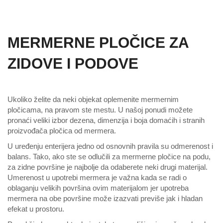
MERMERNE PLOČICE ZA
ZIDOVE I PODOVE
Ukoliko želite da neki objekat oplemenite mermernim
pločicama, na pravom ste mestu. U našoj ponudi možete
pronaći veliki izbor dezena, dimenzija i boja domaćih i stranih
proizvođača pločica od mermera.
U uređenju enterijera jedno od osnovnih pravila su odmerenost i
balans. Tako, ako ste se odlučili za mermerne pločice na podu,
za zidne površine je najbolje da odaberete neki drugi materijal.
Umerenost u upotrebi mermera je važna kada se radi o
oblaganju velikih površina ovim materijalom jer upotreba
mermera na obe površine može izazvati previše jak i hladan
efekat u prostoru.