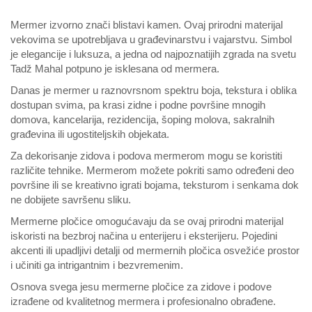
Mermer izvorno znači blistavi kamen. Ovaj prirodni materijal
vekovima se upotrebljava u građevinarstvu i vajarstvu. Simbol
je elegancije i luksuza, a jedna od najpoznatijih zgrada na svetu
Tadž Mahal potpuno je isklesana od mermera.
Danas je mermer u raznovrsnom spektru boja, tekstura i oblika
dostupan svima, pa krasi zidne i podne površine mnogih
domova, kancelarija, rezidencija, šoping molova, sakralnih
građevina ili ugostiteljskih objekata.
Za dekorisanje zidova i podova mermerom mogu se koristiti
različite tehnike. Mermerom možete pokriti samo određeni deo
površine ili se kreativno igrati bojama, teksturom i senkama dok
ne dobijete savršenu sliku.
Mermerne pločice omogućavaju da se ovaj prirodni materijal
iskoristi na bezbroj načina u enterijeru i eksterijeru. Pojedini
akcenti ili upadljivi detalji od mermernih pločica osvežiće prostor
i učiniti ga intrigantnim i bezvremenim.
Osnova svega jesu mermerne pločice za zidove i podove
izrađene od kvalitetnog mermera i profesionalno obrađene.