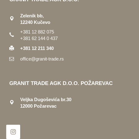
Zelenik bb,
12240 Kučevo
+381 12 882 075
+381 62 144 0 437
+381 12 211 340
office@granit-trade.rs
GRANIT TRADE AGK D.O.O. POŽAREVAC
Veljka Dugoševića br.30
12000 Požarevac