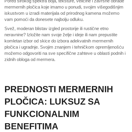
Pored širokog spektra boja, teksture, veličine i završne obrade
mermernih pločica koje imamo u ponudi, svojim višegodišnjim
iskustvom u izradi materijala od prirodnog kamena možemo
vam pomoći da donesete najbolju odluku.
Svež, moderan blistav izgled prostorije ili rustične etno
neravnine? Izložite nam svoje želje i ideje ili nam prepustite
komletan izbor od skice do izbora adekvatnih mermernih
pločica i ugradnje. Svojim znanjem i tehničkom opremljenošću
možemo odgovoriti na sve specifične zahteve u oblasti podnih i
zidnih obloga od mermera.
PREDNOSTI MERMERNIH
PLOČICA: LUKSUZ SA
FUNKCIONALNIM
BENEFITIMA