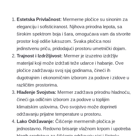
Estetska Privlačnost:
Mermerne pločice su sinonim za
eleganciju i sofisticiranost. Njihova prirodna lepota, sa
širokim spektrom boja i šara, omogućava vam da stvorite
prostor koji odiše luksuzom. Svaka pločica nosi
jedinstvenu priču, pridodajući prostoru umetnički dojam.
Trajnost i Izdržljivost:
Mermer je izuzetno izdržljiv
materijal koji može izdržati teže udarce i habanje. Ove
pločice zadržavaju svoj sjaj godinama, čineći ih
dugotrajnim i ekonomičnim izborom za podove i zidove u
različitim prostorima.
Hlađenje Svojstva:
Mermer zadržava prirodnu hladnoću,
čineći ga odličnim izborom za podove u toplijim
klimatskim uslovima. Ovo svojstvo može doprineti
održavanju prijatne temperature u prostoru.
Lako Održavanje:
Čišćenje mermernih pločica je
jednostavno. Redovno brisanje vlažnom krpom i upotreba
blagih sredstava za čišćenje održavaju sjaj i čistoću