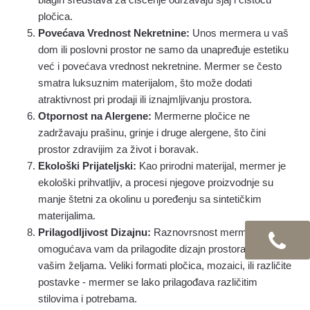
pločica.
Povećava Vrednost Nekretnine:
Unos mermera u vaš
dom ili poslovni prostor ne samo da unapređuje estetiku
već i povećava vrednost nekretnine. Mermer se često
smatra luksuznim materijalom, što može dodati
atraktivnost pri prodaji ili iznajmljivanju prostora.
Otpornost na Alergene:
Mermerne pločice ne
zadržavaju prašinu, grinje i druge alergene, što čini
prostor zdravijim za život i boravak.
Ekološki Prijateljski:
Kao prirodni materijal, mermer je
ekološki prihvatljiv, a procesi njegove proizvodnje su
manje štetni za okolinu u poređenju sa sintetičkim
materijalima.
Prilagodljivost Dizajnu:
Raznovrsnost mermera
omogućava vam da prilagodite dizajn prostora prema
vašim željama. Veliki formati pločica, mozaici, ili različite
postavke - mermer se lako prilagođava različitim
stilovima i potrebama.