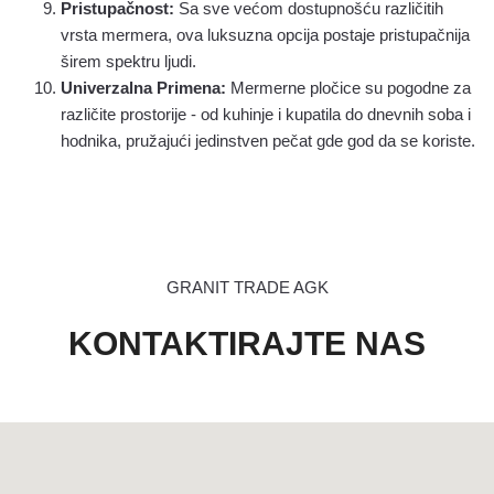
Pristupačnost:
Sa sve većom dostupnošću različitih
vrsta mermera, ova luksuzna opcija postaje pristupačnija
širem spektru ljudi.
Univerzalna Primena:
Mermerne pločice su pogodne za
različite prostorije - od kuhinje i kupatila do dnevnih soba i
hodnika, pružajući jedinstven pečat gde god da se koriste.
GRANIT TRADE AGK
KONTAKTIRAJTE NAS