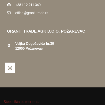
+381 12 211 340
office@granit-trade.rs
GRANIT TRADE AGK D.O.O. POŽAREVAC
Veljka Dugoševića br.30
12000 Požarevac
Stepeništa od mermera