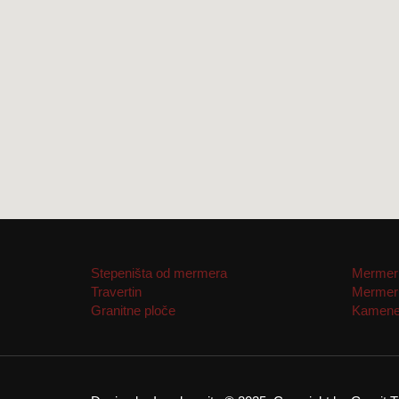
Stepeništa od mermera
Mermern
Travertin
Mermern
Granitne ploče
Kamene