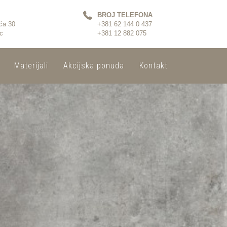
BROJ TELEFONA
ća 30
+381 62 144 0 437
c
+381 12 882 075
Materijali
Akcijska ponuda
Kontakt