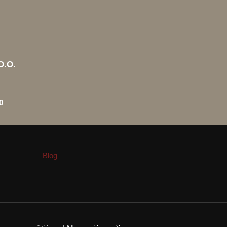
O.O.
0
Blog