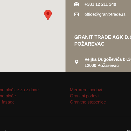
+381 12 211 340
office@granit-trade.rs
GRANIT TRADE AGK D.
POŽAREVAC
Veljka Dugoševića br.3
12000 Požarevac
e pločice za zidove
Mermerni podovi
e ploče
Granitni podovi
 fasade
Granitne stepenice