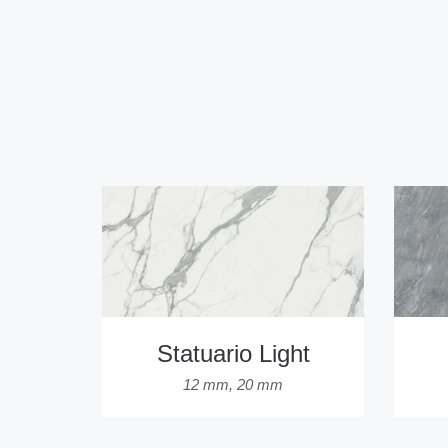
Statuario Light
12 mm
,
20 mm