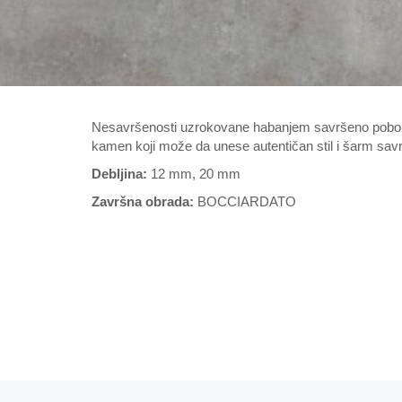
Nesavršenosti uzrokovane habanjem savršeno poboljš
kamen koji može da unese autentičan stil i šarm savr
Debljina:
12 mm, 20 mm
Završna obrada:
BOCCIARDATO