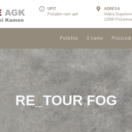
UPIT
ADRESA
Pošaljite nam upit
Veljka Dugoševi
12000 Požareva
Početna
O nama
Proizvodi
RE_TOUR FOG