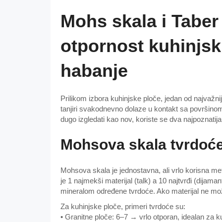
Mohs skala i Taber
otpornost kuhinjsk
habanje
Prilikom izbora kuhinjske ploče, jedan od najvažniji
tanjiri svakodnevno dolaze u kontakt sa površinom,
dugo izgledati kao nov, koriste se dva najpoznatij
Mohsova skala tvrdoć
Mohsova skala je jednostavna, ali vrlo korisna me
je 1 najmekši materijal (talk) a 10 najtvrđi (dijam
mineralom određene tvrdoće. Ako materijal ne može 
Za kuhinjske ploče, primeri tvrdoće su:
• Granitne ploče: 6–7 → vrlo otporan, idealan za k