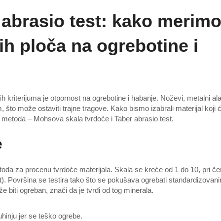
 abrasio test: kako merim
ih ploča na ogrebotine i
h kriterijuma je otpornost na ogrebotine i habanje. Noževi, metalni alat
 što može ostaviti trajne tragove. Kako bismo izabrali materijal koji 
a metoda – Mohsova skala tvrdoće i Taber abrasio test.
e
toda za procenu tvrdoće materijala. Skala se kreće od 1 do 10, pri č
ant). Površina se testira tako što se pokušava ogrebati standardizovan
biti ogreban, znači da je tvrđi od tog minerala.
uhinju jer se teško ogrebe.