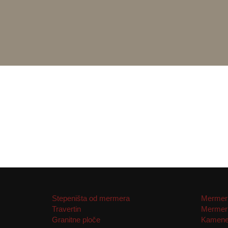
Stepeništa od mermera
Mermern
Travertin
Mermern
Granitne ploče
Kamene