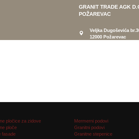
GRANIT TRADE AGK D.
POŽAREVAC
Veljka Dugoševića br.3
12000 Požarevac
e pločice za zidove
Mermerni podovi
e ploče
Granitni podovi
 fasade
Granitne stepenice