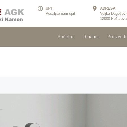
UPIT
ADRESA
Pošaljite nam upit
Veljka Dugoševi
12000 Požareva
Početna
O nama
Proizvodi