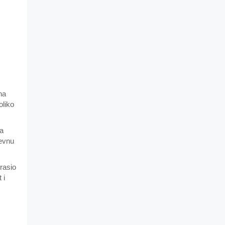
na
oliko
Na
nevnu
rasio
 i