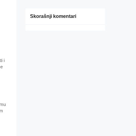
o
Skorašnji komentari
i i
će
emu
im