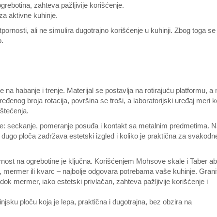
rebotina, zahteva pažljivije korišćenje.
za aktivne kuhinje.
rnosti, ali ne simulira dugotrajno korišćenje u kuhinji. Zbog toga se
o.
 na habanje i trenje. Materijal se postavlja na rotirajuću platformu, a 
ređenog broja rotacija, površina se troši, a laboratorijski uređaj meri k
oštećenja.
oče: seckanje, pomeranje posuđa i kontakt sa metalnim predmetima. 
o dugo ploča zadržava estetski izgled i koliko je praktična za svakod
ornost na ogrebotine je ključna. Korišćenjem Mohsove skale i Taber ab
, mermer ili kvarc – najbolje odgovara potrebama vaše kuhinje. Granit
ok mermer, iako estetski privlačan, zahteva pažljivije korišćenje i
hinjsku ploču koja je lepa, praktična i dugotrajna, bez obzira na