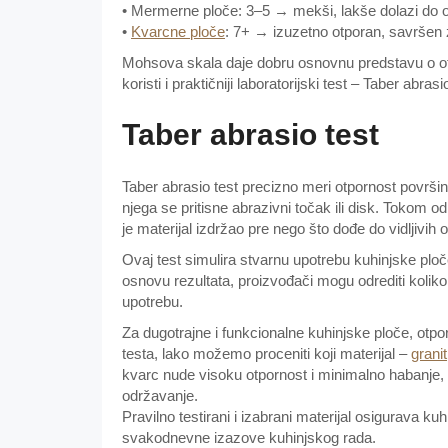
• Mermerne ploče: 3–5 → mekši, lakše dolazi do og
•
Kvarcne ploče
: 7+ → izuzetno otporan, savršen 
Mohsova skala daje dobru osnovnu predstavu o otpo
koristi i praktičniji laboratorijski test – Taber abrasi
Taber abrasio test
Taber abrasio test precizno meri otpornost površine
njega se pritisne abrazivni točak ili disk. Tokom od
je materijal izdržao pre nego što dođe do vidljivih 
Ovaj test simulira stvarnu upotrebu kuhinjske pl
osnovu rezultata, proizvođači mogu odrediti kolik
upotrebu.
Za dugotrajne i funkcionalne kuhinjske ploče, otp
testa, lako možemo proceniti koji materijal –
granit
kvarc nude visoku otpornost i minimalno habanje, d
održavanje.
Pravilno testirani i izabrani materijal osigurava ku
svakodnevne izazove kuhinjskog rada.