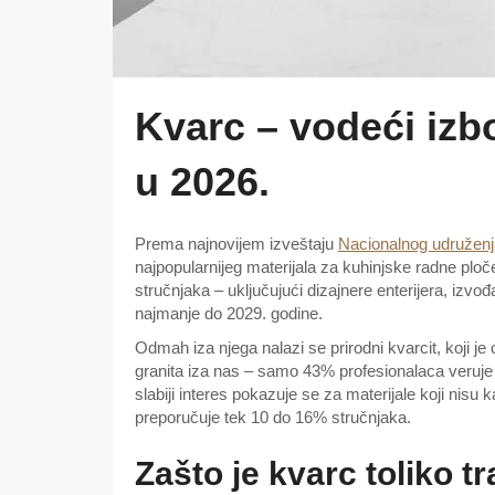
Kvarc – vodeći izb
u 2026.
Prema najnovijem izveštaju
Nacionalnog udruženja
najpopularnijeg materijala za kuhinjske radne plo
stručnjaka – uključujući dizajnere enterijera, izvo
najmanje do 2029. godine.
Odmah iza njega nalazi se prirodni kvarcit, koji j
granita iza nas – samo 43% profesionalaca veruje 
slabiji interes pokazuje se za materijale koji nisu 
preporučuje tek 10 do 16% stručnjaka.
Zašto je kvarc toliko t