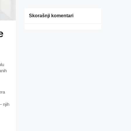
Skorašnji komentari
e
ulu
anih
era
– njih