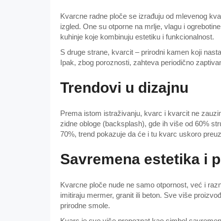
Kvarcne radne ploče se izrađuju od mlevenog kvar
izgled. One su otporne na mrlje, vlagu i ogrebotin
kuhinje koje kombinuju estetiku i funkcionalnost.
S druge strane, kvarcit – prirodni kamen koji nast
Ipak, zbog poroznosti, zahteva periodično zaptivanj
Trendovi u dizajnu
Prema istom istraživanju, kvarc i kvarcit ne zauzi
zidne obloge (backsplash), gde ih više od 60% str
70%, trend pokazuje da će i tu kvarc uskoro preuze
Savremena estetika i p
Kvarcne ploče nude ne samo otpornost, već i razno
imitiraju mermer, granit ili beton. Sve više proizvođ
prirodne smole.
Kvarc je sve više prepoznat kao simbol savremenih,