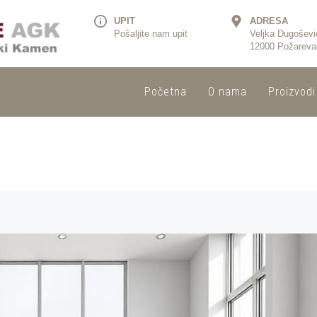
UPIT
ADRESA
Pošaljite nam upit
Veljka Dugoševi
12000 Požareva
Početna
O nama
Proizvodi