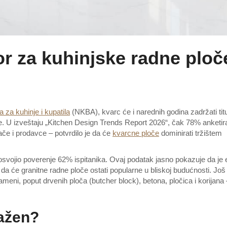
or za kuhinjske radne ploč
 za kuhinje i kupatila
(NKBA), kvarc će i narednih godina zadržati tit
če. U izveštaju „Kitchen Design Trends Report 2026“, čak 78% anketir
đače i prodavce – potvrdilo je da će
kvarcne ploče
dominirati tržištem
e osvojio poverenje 62% ispitanika. Ovaj podatak jasno pokazuje da je 
da će granitne radne ploče ostati popularne u bliskoj budućnosti. Još
kameni, poput drvenih ploča (butcher block), betona, pločica i korijana 
ražen?