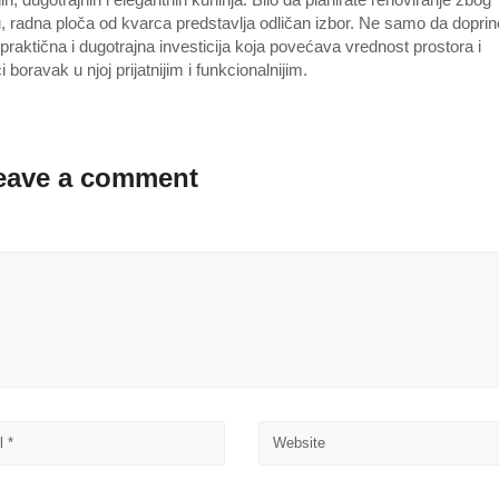
, radna ploča od kvarca predstavlja odličan izbor. Ne samo da doprin
raktična i dugotrajna investicija koja povećava vrednost prostora i
oravak u njoj prijatnijim i funkcionalnijim.
eave a comment