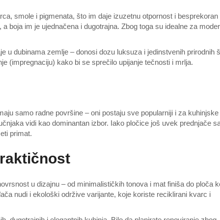
ca, smole i pigmenata, što im daje izuzetnu otpornost i besprekoran
e, a boja im je ujednačena i dugotrajna. Zbog toga su idealne za mode
aje u dubinama zemlje – donosi dozu luksuza i jedinstvenih prirodnih 
e (impregnaciju) kako bi se sprečilo upijanje tečnosti i mrlja.
maju samo radne površine – oni postaju sve popularniji i za kuhinjske
učnjaka vidi kao dominantan izbor. Iako pločice još uvek prednjače s
ti primat.
raktičnost
vrsnost u dizajnu – od minimalističkih tonova i mat finiša do ploča k
ača nudi i ekološki održive varijante, koje koriste reciklirani kvarc i
 dugotrajnih i elegantnih kuhinja. Bilo da planirate renoviranje zbog