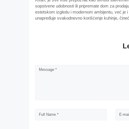
sopstvene udobnosti ili pripremate dom za prodaju
estetskom izgledu i modernom ambijentu, već je i p
unapređuje svakodnevno korišćenje kuhinje, čineći b
L