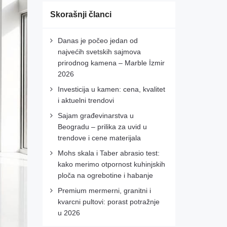
Skorašnji članci
Danas je počeo jedan od
najvećih svetskih sajmova
prirodnog kamena – Marble İzmir
2026
Investicija u kamen: cena, kvalitet
i aktuelni trendovi
Sajam građevinarstva u
Beogradu – prilika za uvid u
trendove i cene materijala
Mohs skala i Taber abrasio test:
kako merimo otpornost kuhinjskih
ploča na ogrebotine i habanje
Premium mermerni, granitni i
kvarcni pultovi: porast potražnje
u 2026