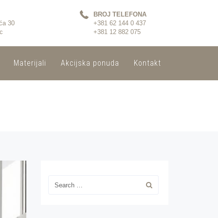
BROJ TELEFONA
ća 30
+381 62 144 0 437
c
+381 12 882 075
Materijali
Akcijska ponuda
Kontakt