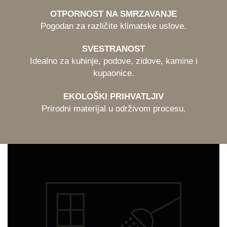
OTPORNOST NA SMRZAVANJE
Pogodan za različite klimatske uslove.
SVESTRANOST
Idealno za kuhinje, podove, zidove, kamine i
kupaonice.
EKOLOŠKI PRIHVATLJIV
Prirodni materijal u održivom procesu.