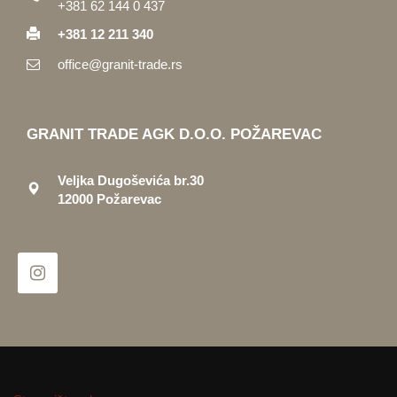
+381 62 144 0 437
+381 12 211 340
office@granit-trade.rs
GRANIT TRADE AGK D.O.O. POŽAREVAC
Veljka Dugoševića br.30
12000 Požarevac