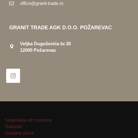
office@granit-trade.rs
GRANIT TRADE AGK D.O.O. POŽAREVAC
Veljka Dugoševića br.30
12000 Požarevac
Stepeništa od mermera
Travertin
Granitne ploče