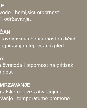
JE
vode i hemijska otpornost
 i održavanje..
AČAN
ravne ivice i dostupnost različitih
ogućavaju elegantan izgled.
ĆA
čvrstoća i otpornost na pritisak,
ajnost.
SMRZAVANJE
matske uslove zahvaljujući
avanje i temperaturne promene.