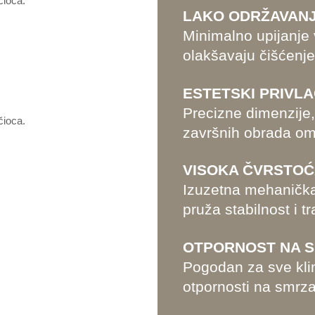
čioca.
LAKO ODRŽAVAN
Minimalno upijanje 
olakšavaju čišćenje
ESTETSKI PRIVL
Precizne dimenzije, 
čioca.
završnih obrada om
VISOKA ČVRSTO
Izuzetna mehanička 
pruža stabilnost i tr
OTPORNOST NA 
Pogodan za sve kli
otpornosti na smrz