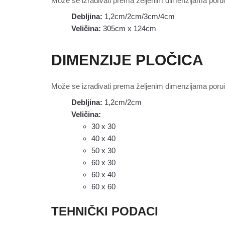
Može se izrađivati prema željenim dimenzijama poru
Debljina:
1,2cm/2cm/3cm/4cm
Veličina:
305cm x 124cm
DIMENZIJE PLOČICA
Može se izrađivati prema željenim dimenzijama poru
Debljina:
1,2cm/2cm
Veličina:
30 x 30
40 x 40
50 x 30
60 x 30
60 x 40
60 x 60
TEHNIČKI PODACI