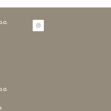
O.O.
O.O.
0