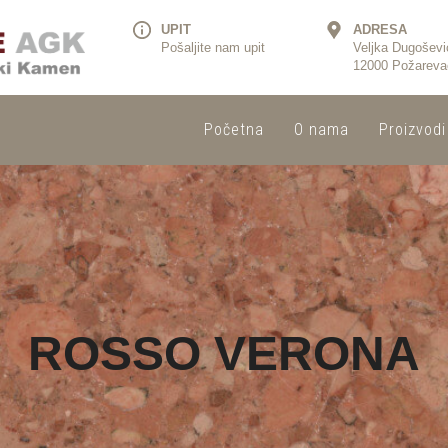
UPIT
ADRESA
Pošaljite nam upit
Veljka Dugoševi
12000 Požareva
Početna
O nama
Proizvodi
ROSSO VERONA