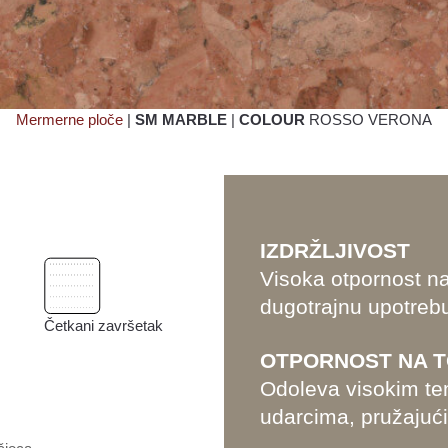
Mermerne ploče
|
SM MARBLE
|
COLOUR
ROSSO VERONA
IZDRŽLJIVOST
Visoka otpornost na
dugotrajnu upotreb
Četkani završetak
OTPORNOST NA T
Odoleva visokim t
udarcima, pružajući