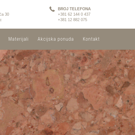
BROJ TELEFONA
ća 30
+381 62 144 0 437
c
+381 12 882 075
Materijali
Akcijska ponuda
Kontakt